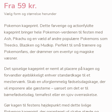
Fra 59 kr.
Vælg form og størrelse herunder
Pokemon kageprint. Dette farverige og actionfyldte
kageprint bringer hele Pokemon-verdenen til festen med
Ash, Pikachu og en væld af andre populære Pokemons som
Treecko, Blaziken og Mudkip. Perfekt til små trænere og
Pokemonfans, der drømmer om eventyr og magiske
væsner.
Det spiselige kageprint er nemt at placere på kagen og
forvandler øjeblikkeligt enhver standardkage til et
mesterværk. Skab en uforglemmelig fødselsdagskage, der
vil imponere alle gæsterne – uanset om det er til
børnefødselsdag, temafest eller en sjov overraskelse.
Gør kagen til festens højdepunkt med dette livlige
Pokemon kageprint, der garanteret vil skabe glæde og