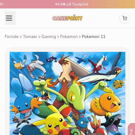
⭐
4,9★ på Trustpilot
Forside
Temaer
Gaming
Pokemon
Pokemon 11
Chat