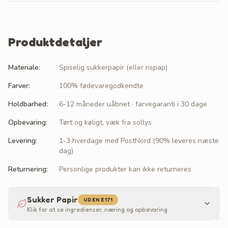
Produktdetaljer
Materiale
:
Spiselig sukkerpapir (eller rispap)
Farver
:
100% fødevaregodkendte
Holdbarhed
:
6-12 måneder uåbnet · farvegaranti i 30 dage
Opbevaring
:
Tørt og køligt, væk fra sollys
Levering
:
1-3 hverdage med PostNord (90% leveres næste
dag)
Returnering
:
Personlige produkter kan ikke returneres
Sukker Papir
UDEN E171
Klik for at se ingredienser, næring og opbevaring