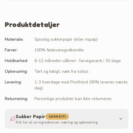
Produktdetaljer
Materiale
:
Spiselig sukkerpapir (eller rispap)
Farver
:
100% fødevaregodkendte
Holdbarhed
:
6-12 måneder uåbnet · farvegaranti i 30 dage
Opbevaring
:
Tørt og køligt, væk fra sollys
Levering
:
1-3 hverdage med PostNord (90% leveres næste
dag)
Returnering
:
Personlige produkter kan ikke returneres
Sukker Papir
UDEN E171
Klik for at se ingredienser, næring og opbevaring