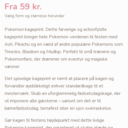
Fra 59 kr.
Vælg form og størrelse herunder
Pokemon kageprint. Dette farverige og actionfyldte
kageprint bringer hele Pokemon-verdenen til festen med
Ash, Pikachu og en væld af andre populære Pokemons som
Treecko, Blaziken og Mudkip. Perfekt til små trænere og
Pokemonfans, der drømmer om eventyr og magiske
væsner.
Det spiselige kageprint er nemt at placere på kagen og
forvandler øjeblikkeligt enhver standardkage til et
mesterværk. Skab en uforglemmelig fødselsdagskage, der
vil imponere alle gæsterne – uanset om det er til
børnefødselsdag, temafest eller en sjov overraskelse.
Gør kagen til festens højdepunkt med dette livlige
Pokemon kageprint, der garanteret vil skabe glæde og