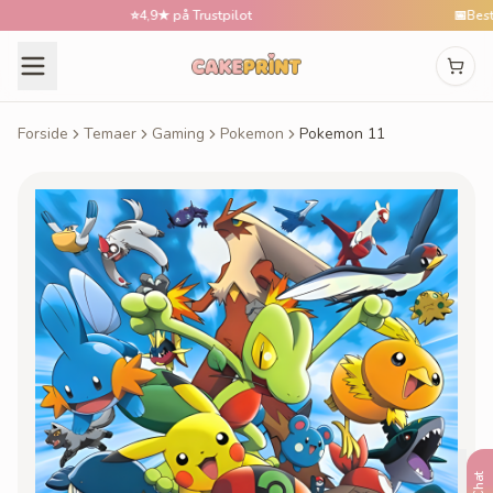
⭐
4,9★ på Trustpilot
📅
Bestil til
Forside
Temaer
Gaming
Pokemon
Pokemon 11
Chat