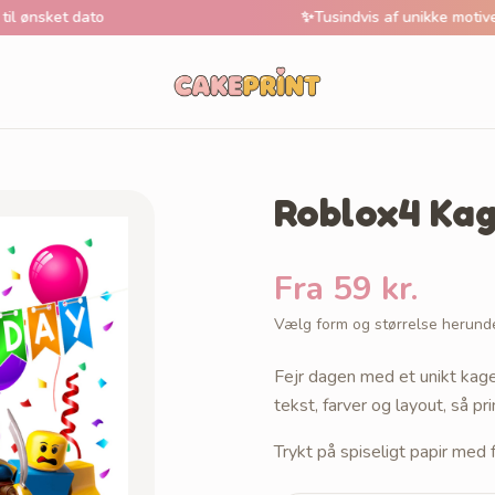
 dato
✨
Tusindvis af unikke motive
Roblox4 Kag
Fra 59 kr.
Vælg form og størrelse herund
Fejr dagen med et unikt kag
tekst, farver og layout, så pr
Trykt på spiseligt papir med