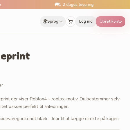
🚚
1-2 dages levering

🌍
Sprog
Log ind
Opret konto
eprint
er
eprint der viser Roblox4 – roblox-motiv. Du bestemmer selv
intet passer perfekt til anledningen.
 fødevaregodkendt blæk – klar til at lægge direkte på kagen.