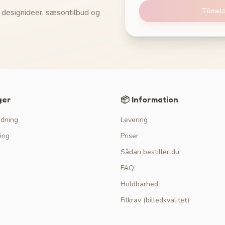
Tilmel
 designideer, sæsontilbud og
ger
📦 Information
edning
Levering
ing
Priser
Sådan bestiller du
FAQ
Holdbarhed
Filkrav (billedkvalitet)