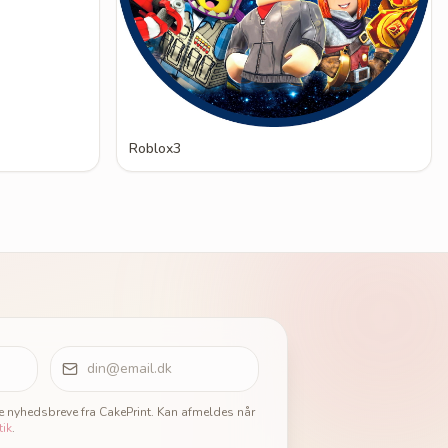
Roblox3
ge nyhedsbreve fra CakePrint. Kan afmeldes når
tik
.