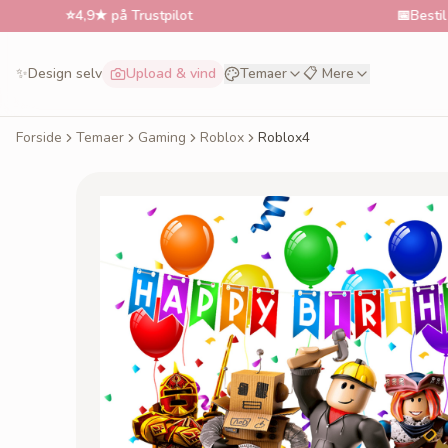
⭐
4,9★ på Trustpilot
📅
Bestil til ønsket
✨
Design selv
Upload & vind
Temaer
📋 Mere
Forside
Temaer
Gaming
Roblox
Roblox4