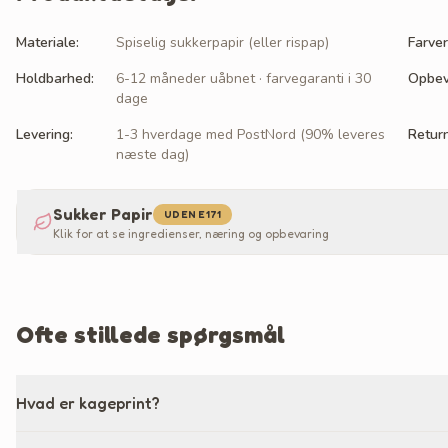
Materiale
:
Spiselig sukkerpapir (eller rispap)
Farver
Holdbarhed
:
6-12 måneder uåbnet · farvegaranti i 30
Opbev
dage
Levering
:
1-3 hverdage med PostNord (90% leveres
Retur
næste dag)
Sukker Papir
UDEN E171
Klik for at se ingredienser, næring og opbevaring
Ofte stillede spørgsmål
Hvad er kageprint?