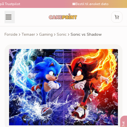
rustpilot
📅
Bestil til ønsket dato
Forside
Temaer
Gaming
Sonic
Sonic vs Shadow
Chat