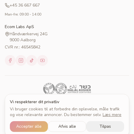
+45 36 667 667
Man-fre: 09:00 - 14:00
Ecom Labs ApS
Håndværkervej 24G
9000 Aalborg
CVR nr.: 46545842
Vi respekterer dit privatliv
Vi bruger cookies til at forbedre din oplevelse, måle trafik
© 2026 Cakeprint. Alle rettigheder forbeholdes.
og vise relevante annoncer. Du bestemmer selv.
Læs mere
Om Cakeprint
Handelsbetingelser
Persondatapolitik
Cookies
Cookieindstillinger
Accepter alle
Afvis alle
Tilpas