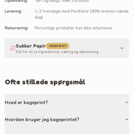
Opbevaring
:
Tørt og køligt, væk fra sollys
Levering
:
1-3 hverdage med PostNord (90% leveres næste
dag)
Returnering
:
Personlige produkter kan ikke returneres
Sukker Papir
UDEN E171
Klik for at se ingredienser, næring og opbevaring
Ofte stillede spørgsmål
Hvad er kageprint?
Hvordan bruger jeg kageprintet?