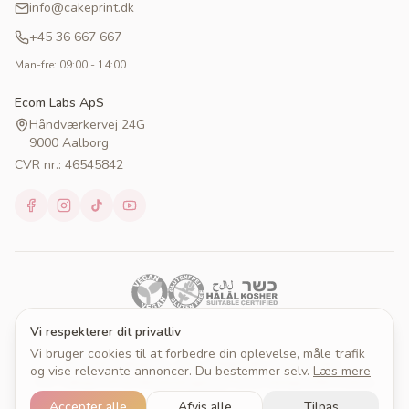
info@cakeprint.dk
+45 36 667 667
Man-fre: 09:00 - 14:00
Ecom Labs ApS
Håndværkervej 24G
9000 Aalborg
CVR nr.: 46545842
Vi respekterer dit privatliv
Vi bruger cookies til at forbedre din oplevelse, måle trafik
© 2026 Cakeprint. Alle rettigheder forbeholdes.
og vise relevante annoncer. Du bestemmer selv.
Læs mere
Om Cakeprint
Handelsbetingelser
Persondatapolitik
Cookies
Cookieindstillinger
Accepter alle
Afvis alle
Tilpas