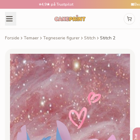
⭐
4,9★ på Trustpilot
📅
Bestil ti
Forside
Temaer
Tegneserie figurer
Stitch
Stitch 2
Chat