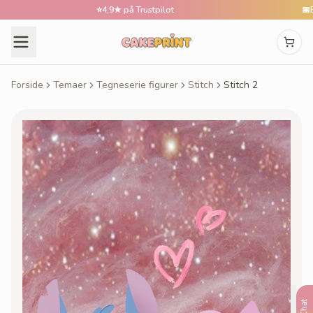
⭐
4,9★ på Trustpilot
📅
Bestil
Forside
Temaer
Tegneserie figurer
Stitch
Stitch 2
Chat