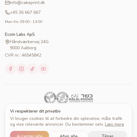
info@cakeprint.dk
+45 36 667 667
Man-fre: 09:00 - 14:00
Ecom Labs ApS
Håndværkervej 24G
9000 Aalborg
CVR nr.: 46545842
Vi respekterer dit privatliv
Vi bruger cookies til at forbedre din oplevelse, måle trafik
© 2026 Cakeprint. Alle rettigheder forbeholdes.
og vise relevante annoncer. Du bestemmer selv.
Læs mere
Om Cakeprint
Handelsbetingelser
Persondatapolitik
Cookies
Cookieindstillinger
Accepter alle
Afvis alle
Tilpas