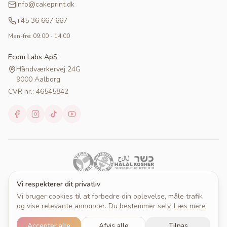
info@cakeprint.dk
+45 36 667 667
Man-fre: 09:00 - 14:00
Ecom Labs ApS
Håndværkervej 24G
9000 Aalborg
CVR nr.: 46545842
Vi respekterer dit privatliv
Vi bruger cookies til at forbedre din oplevelse, måle trafik
© 2026 Cakeprint. Alle rettigheder forbeholdes.
og vise relevante annoncer. Du bestemmer selv.
Læs mere
Om Cakeprint
Handelsbetingelser
Persondatapolitik
Cookies
Cookieindstillinger
Accepter alle
Afvis alle
Tilpas