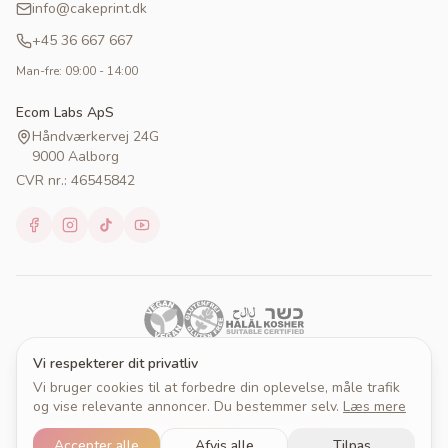
info@cakeprint.dk
+45 36 667 667
Man-fre: 09:00 - 14:00
Ecom Labs ApS
Håndværkervej 24G
9000 Aalborg
CVR nr.: 46545842
Vi respekterer dit privatliv
Vi bruger cookies til at forbedre din oplevelse, måle trafik
© 2026 Cakeprint. Alle rettigheder forbeholdes.
og vise relevante annoncer. Du bestemmer selv.
Læs mere
Om Cakeprint
Handelsbetingelser
Persondatapolitik
Cookies
Cookieindstillinger
Accepter alle
Afvis alle
Tilpas