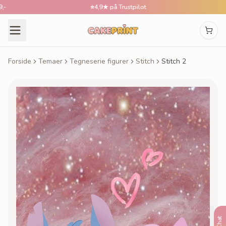
⭐
4,9★ på Trustpilot

Forside
Temaer
Tegneserie figurer
Stitch
Stitch 2
Chat