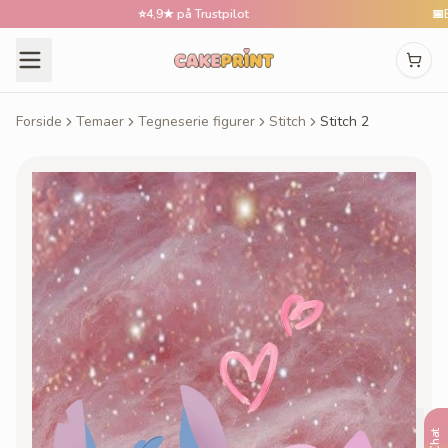
⭐
4,9★ på Trustpilot
📅
Bestil
Forside
Temaer
Tegneserie figurer
Stitch
Stitch 2
Chat