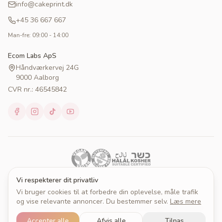
info@cakeprint.dk
+45 36 667 667
Man-fre: 09:00 - 14:00
Ecom Labs ApS
Håndværkervej 24G
9000 Aalborg
CVR nr.: 46545842
Vi respekterer dit privatliv
Vi bruger cookies til at forbedre din oplevelse, måle trafik
© 2026 Cakeprint. Alle rettigheder forbeholdes.
og vise relevante annoncer. Du bestemmer selv.
Læs mere
Om Cakeprint
Handelsbetingelser
Persondatapolitik
Cookies
Cookieindstillinger
Accepter alle
Afvis alle
Tilpas