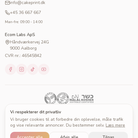
info@cakeprint.dk
+45 36 667 667
Man-fre: 09:00 - 14:00
Ecom Labs ApS
Håndværkervej 24G
9000 Aalborg
CVR nr.: 46545842
Vi respekterer dit privatliv
Vi bruger cookies til at forbedre din oplevelse, måle trafik
© 2026 Cakeprint. Alle rettigheder forbeholdes.
og vise relevante annoncer. Du bestemmer selv.
Læs mere
Om Cakeprint
Handelsbetingelser
Persondatapolitik
Cookies
Cookieindstillinger
Accepter alle
Afvis alle
Tilpas