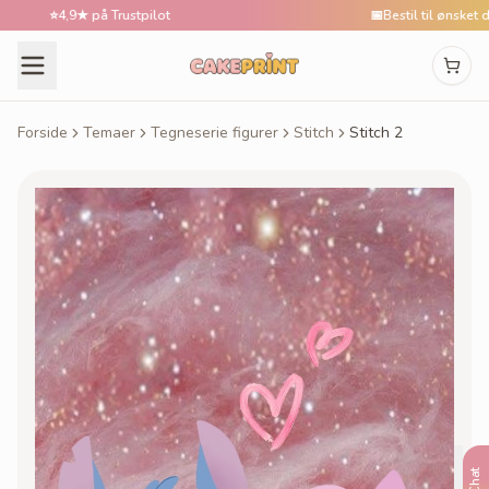
⭐
4,9★ på Trustpilot
📅
Bestil til ønsket dato
Forside
Temaer
Tegneserie figurer
Stitch
Stitch 2
Chat