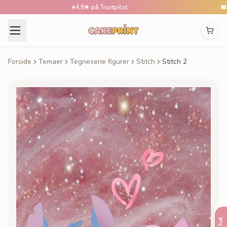
⭐
4,9★ på Trustpilot
📅
Bestil
Forside
Temaer
Tegneserie figurer
Stitch
Stitch 2
Chat