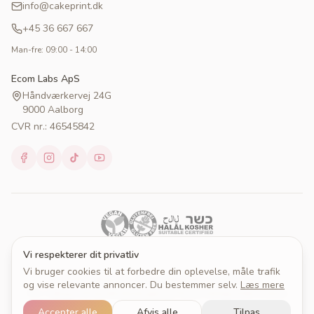
info@cakeprint.dk
+45 36 667 667
Man-fre: 09:00 - 14:00
Ecom Labs ApS
Håndværkervej 24G
9000 Aalborg
CVR nr.: 46545842
Vi respekterer dit privatliv
Vi bruger cookies til at forbedre din oplevelse, måle trafik
© 2026 Cakeprint. Alle rettigheder forbeholdes.
og vise relevante annoncer. Du bestemmer selv.
Læs mere
Om Cakeprint
Handelsbetingelser
Persondatapolitik
Cookies
Cookieindstillinger
Accepter alle
Afvis alle
Tilpas