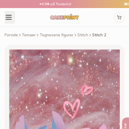
⭐
4,9★ på Trustpilot
📅
Bestil 
Forside
Temaer
Tegneserie figurer
Stitch
Stitch 2
Chat