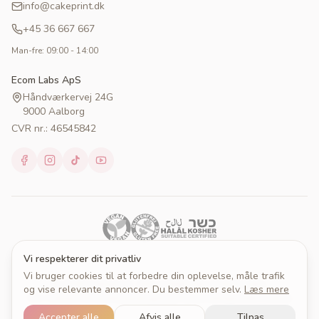
info@cakeprint.dk
+45 36 667 667
Man-fre: 09:00 - 14:00
Ecom Labs ApS
Håndværkervej 24G
9000 Aalborg
CVR nr.: 46545842
Vi respekterer dit privatliv
Vi bruger cookies til at forbedre din oplevelse, måle trafik
© 2026 Cakeprint. Alle rettigheder forbeholdes.
og vise relevante annoncer. Du bestemmer selv.
Læs mere
Om Cakeprint
Handelsbetingelser
Persondatapolitik
Cookies
Cookieindstillinger
Accepter alle
Afvis alle
Tilpas