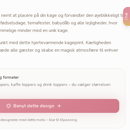
t nemt at placere på din kage og forvandler den øjeblikkeligt til
Chat
efødselsdage, temafester, babydåb og alle lejligheder, hvor
mmelige minder med en unik kage.
punkt med dette hjertevarmende kageprint. Kærligheden
glæde alle gæster og skabe en magisk atmosfære til enhver
og formater
pers, kaffe toppers og drink toppers – du vælger størrelsen
Benyt dette design
designeren med dette motiv – klar til tilpasning.