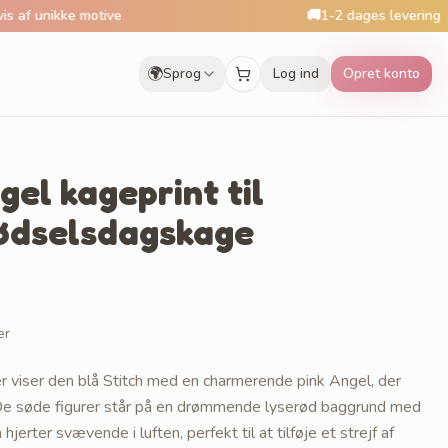
ke motive
🚚
1-2 dages levering
🌍
Sprog
Log ind
Opret konto
gel kageprint til
ødselsdagskage
er
er viser den blå Stitch med en charmerende pink Angel, der
 De søde figurer står på en drømmende lyserød baggrund med
hjerter svævende i luften, perfekt til at tilføje et strejf af