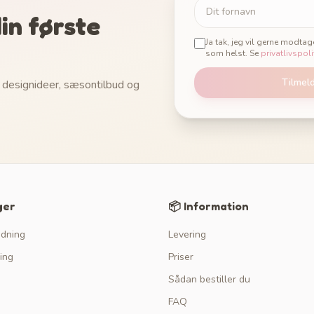
in første
Ja tak, jeg vil gerne modta
som helst. Se
privatlivspoli
Tilmel
 designideer, sæsontilbud og
ger
📦 Information
edning
Levering
ing
Priser
Sådan bestiller du
FAQ