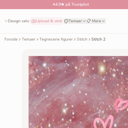
⭐
4,9★ på Trustpilot
✨
Design selv
Upload & vind
Temaer
📋 Mere
Forside
Temaer
Tegneserie figurer
Stitch
Stitch 2