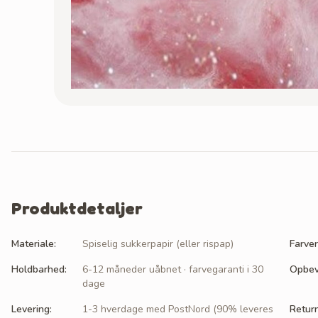
Produktdetaljer
Materiale
:
Spiselig sukkerpapir (eller rispap)
Farver
Holdbarhed
:
6-12 måneder uåbnet · farvegaranti i 30
Opbev
dage
Levering
:
1-3 hverdage med PostNord (90% leveres
Retur