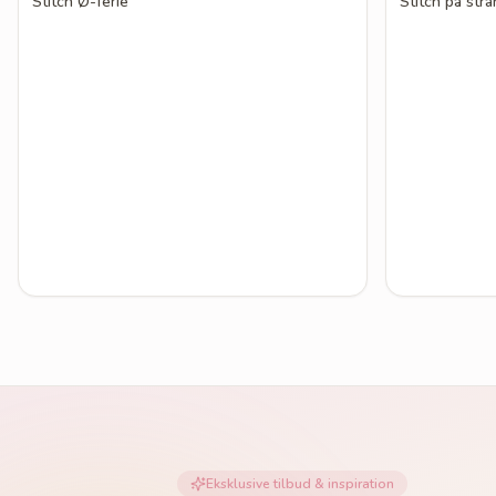
Stitch Ø-ferie
Stitch på str
Eksklusive tilbud & inspiration