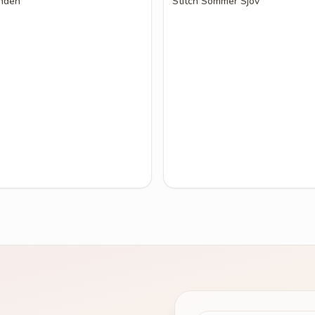
anden
Stitch Sommer Sjov