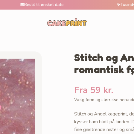
📅
Bestil til ønsket dato
✨
Tusindvis af unik
Stitch og An
romantisk f
Fra 59 kr.
Vælg form og størrelse herund
Stitch og Angel kageprint, d
kysser ham blidt på kinden.
fine gnistrende nister og små 