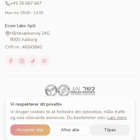
+45 36 667 667
Man-fre: 09:00 - 14:00
Ecom Labs ApS
Håndværkervej 24G
9000 Aalborg
CVR nr.: 46545842
Vi respekterer dit privatliv
Vi bruger cookies til at forbedre din oplevelse, måle trafik
© 2026 Cakeprint. Alle rettigheder forbeholdes.
og vise relevante annoncer. Du bestemmer selv.
Læs mere
Om Cakeprint
Handelsbetingelser
Persondatapolitik
Cookies
Cookieindstillinger
Accepter alle
Afvis alle
Tilpas