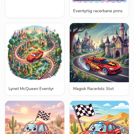
Eventyrlig racerbane prins
Lynet McQueen Eventyr
Magisk Racerbils Slot