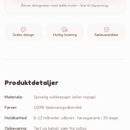
Åbner designeren med dette motiv – klar til tilpasning.
Gratis design
Hurtig levering
Fødevaresikker
Produktdetaljer
Materiale
:
Spiselig sukkerpapir (eller rispap)
Farver
:
100% fødevaregodkendte
Holdbarhed
:
6-12 måneder uåbnet · farvegaranti i 30 dage
Opbevaring
:
Tørt og køligt, væk fra sollys