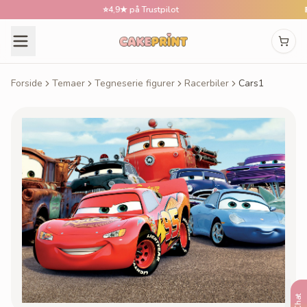
⭐
4,9★ på Trustpilot
📅
Bes
Forside
Temaer
Tegneserie figurer
Racerbiler
Cars1
Chat