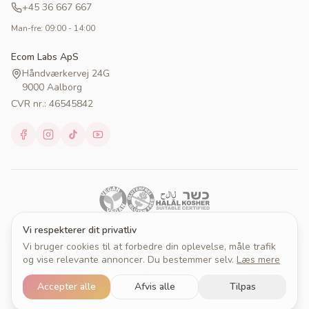
+45 36 667 667
Man-fre: 09:00 - 14:00
Ecom Labs ApS
Håndværkervej 24G
9000 Aalborg
CVR nr.: 46545842
Vi respekterer dit privatliv
Vi bruger cookies til at forbedre din oplevelse, måle trafik
© 2026 Cakeprint. Alle rettigheder forbeholdes.
og vise relevante annoncer. Du bestemmer selv.
Læs mere
Om Cakeprint
Handelsbetingelser
Persondatapolitik
Cookies
Cookieindstillinger
Accepter alle
Afvis alle
Tilpas