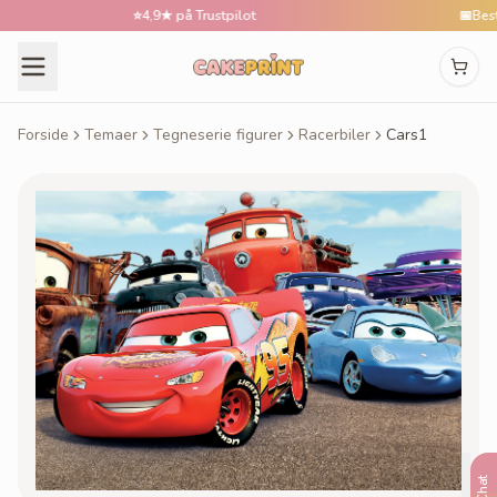
⭐
4,9★ på Trustpilot
📅
Bestil ti
Forside
Temaer
Tegneserie figurer
Racerbiler
Cars1
Chat