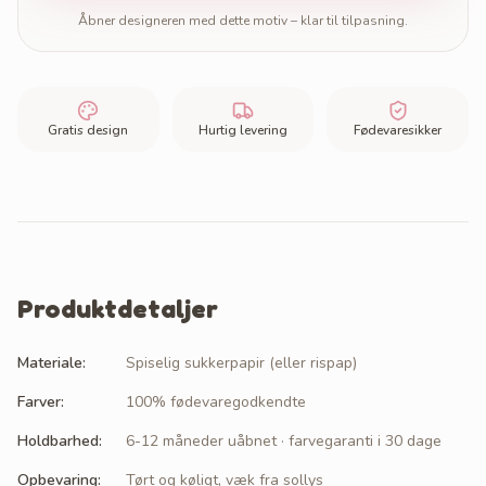
Åbner designeren med dette motiv – klar til tilpasning.
Gratis design
Hurtig levering
Fødevaresikker
Produktdetaljer
Materiale
:
Spiselig sukkerpapir (eller rispap)
Farver
:
100% fødevaregodkendte
Holdbarhed
:
6-12 måneder uåbnet · farvegaranti i 30 dage
Opbevaring
:
Tørt og køligt, væk fra sollys