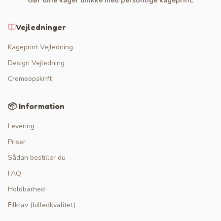
Gør dine kager unikke med personlige kageprint.
Vejledninger
Kageprint Vejledning
Design Vejledning
Cremeopskrift
📦 Information
Levering
Priser
Sådan bestiller du
FAQ
Holdbarhed
Filkrav (billedkvalitet)