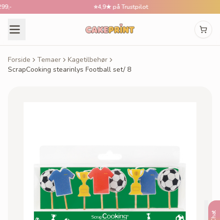
-
⭐
4,9★ på Trustpilot
Forside
Temaer
Kagetilbehør
ScrapCooking stearinlys Football set/ 8
Chat