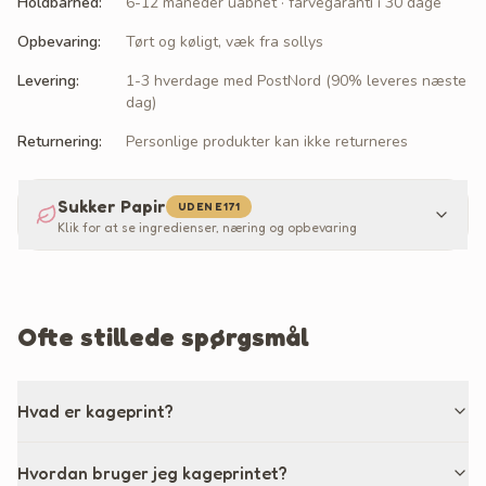
Holdbarhed
:
6-12 måneder uåbnet · farvegaranti i 30 dage
Opbevaring
:
Tørt og køligt, væk fra sollys
Levering
:
1-3 hverdage med PostNord (90% leveres næste
dag)
Returnering
:
Personlige produkter kan ikke returneres
Sukker Papir
UDEN E171
Klik for at se ingredienser, næring og opbevaring
Ofte stillede spørgsmål
Hvad er kageprint?
Hvordan bruger jeg kageprintet?