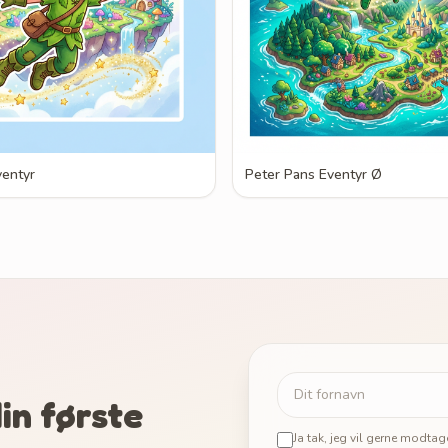
ventyr
Peter Pans Eventyr Ø
in første
Ja tak, jeg vil gerne modta