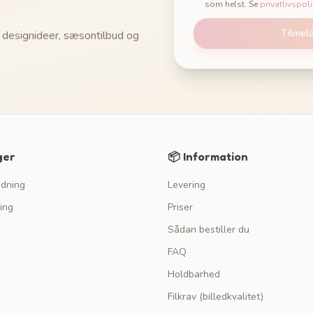
som helst. Se
privatlivspoli
Tilmel
 designideer, sæsontilbud og
ger
📦 Information
edning
Levering
ing
Priser
Sådan bestiller du
FAQ
Holdbarhed
Filkrav (billedkvalitet)