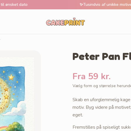
 dato
✨
Tusindvis af unikke motive
r
Peter Pan F
Fra 59 kr.
Vælg form og størrelse herund
Skab en uforglemmelig kage 
motiv. Byg videre på motivet 
eget.
Fremstilles på spiseligt sukk