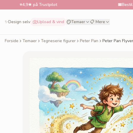
⭐
4,9★ på Trustpilot
📅
Bestil til ønsket
✨
Design selv
Upload & vind
Temaer
📋 Mere
Forside
Temaer
Tegneserie figurer
Peter Pan
Peter Pan Flyve