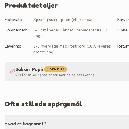
Produktdetaljer
Materiale
:
Spiselig sukkerpapir (eller rispap)
Farver
Holdbarhed
:
6-12 måneder uåbnet · farvegaranti i 30
Opbev
dage
Levering
:
1-3 hverdage med PostNord (90% leveres
Retur
næste dag)
Sukker Papir
UDEN E171
Klik for at se ingredienser, næring og opbevaring
Ofte stillede spørgsmål
Hvad er kageprint?