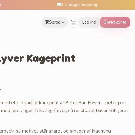
🚚
1-2 dages levering
🎁
🌍
Sprog
Log ind
Opret konto
lyver Kageprint
er
med et personligt kageprint af Peter Pan Flyver – peter pan-
med jeres egen tekst og farver, så resultatet bliver helt jeres
erpapir, så motivet står skarpt og smager af ingenting.