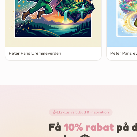
Peter Pans Drømmeverden
Peter Pans e
Eksklusive tilbud & inspiration
Få
10% rabat
på d