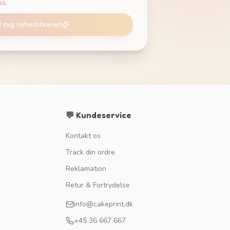
tik
.
d mig nyhedsbrevet
💬 Kundeservice
Kontakt os
Track din ordre
Reklamation
Retur & Fortrydelse
info@cakeprint.dk
+45 36 667 667