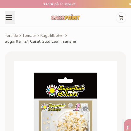
⭐
4,9★ på Trustpilot
📅
Bes
Forside
Temaer
Kagetilbehør
Sugarflair 24 Carat Guld Leaf Transfer
Chat