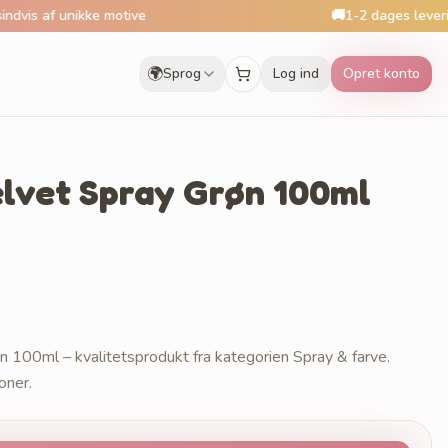
af unikke motive
🚚
1-2 dages levering
🌍
Sprog
Log ind
Opret konto
lvet Spray Grøn 100ml
 100ml – kvalitetsprodukt fra kategorien Spray & farve.
oner.