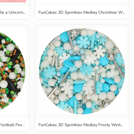
FunCakes 3D Sprinkles Medley Be a Unicorn 70g
FunCakes 3D Sprinkles Medley Christmas Wishes 70g
FunCakes 3D Sprinkles Medley Football Fever 70g
FunCakes 3D Sprinkles Medley Frosty Winters 70g