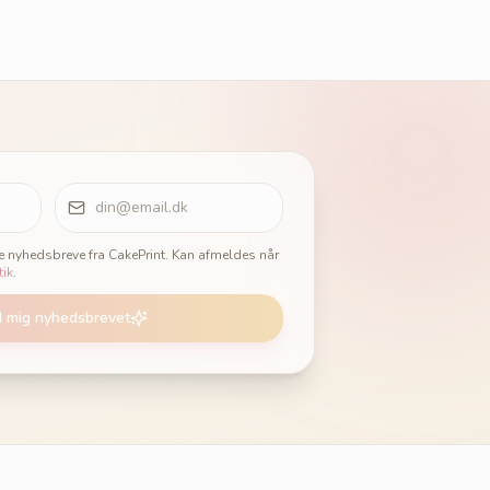
ge nyhedsbreve fra CakePrint. Kan afmeldes når
tik
.
d mig nyhedsbrevet