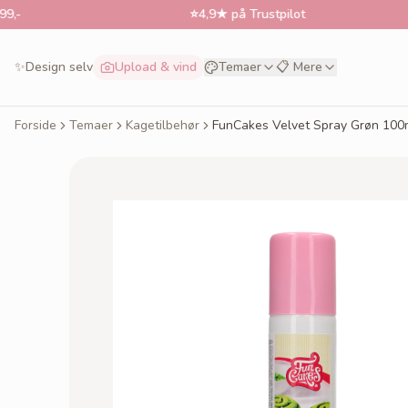
⭐
4,9★ på Trustpilot
✨
Design selv
Upload & vind
Temaer
📋 Mere
Forside
Temaer
Kagetilbehør
FunCakes Velvet Spray Grøn 100