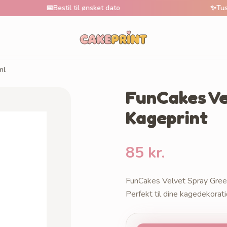
📅
Bestil til ønsket dato
✨
Tusindvis 
ml
FunCakes Ve
Kageprint
85 kr.
FunCakes Velvet Spray Green
Perfekt til dine kagedekorati