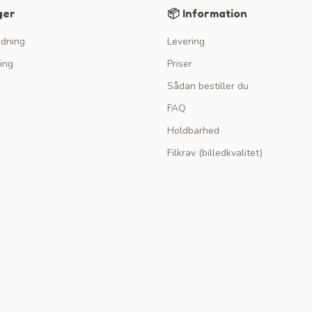
ger
📦 Information
edning
Levering
ing
Priser
Sådan bestiller du
FAQ
Holdbarhed
Filkrav (billedkvalitet)