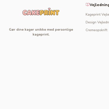
Vejlednin
Kageprint Vejl
Design Vejledn
Gør dine kager unikke med personlige
Cremeopskrift
kageprint.