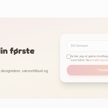
in første
Ja tak, jeg vil gerne modta
som helst. Se
privatlivspoli
Tilmel
 designideer, sæsontilbud og